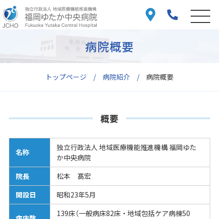
病院概要
トップページ
病院紹介
病院概要
概要
独立行政法人 地域医療機能推進機構 福岡ゆた
名称
か中央病院
院長
松本 髙宏
開設日
昭和23年5月
139床（一般病床82床・地域包括ケア病棟50
病床数