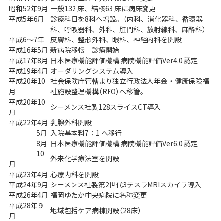
昭和52年9月
一般132 床、結核63 床に病床変更
平成5年6月
診療科目を8科へ増設。（内科、消化器科、循環器
科、呼吸器科、外科、肛門科、放射線科、麻酔科）
平成6～7年
皮膚科、整形外科、眼科、神経内科を開設
平成16年5月
新病院移転 診療開始
平成17年8月
日本医療機能評価機構 病院機能評価Ver4.0 認定
平成19年4月
オーダリングシステム導入
平成20年10
社会保険庁管轄より独立行政法人年金・健康保険福
月
祉施設整理機構（RFO）へ移管。
平成20年10
シーメンス社製128スライスCT導入
月
平成22年4月
乳腺外科開設
5月
入院基本料7：1 へ移行
8月
日本医療機能評価機構 病院機能評価Ver6.0 認定
10
外来化学療法室を開設
月
平成23年4月
心療内科を開設
平成24年9月
シーメンス社製第2世代3テスラMRIスカイラ導入
平成26年4月
福岡ゆたか中央病院に名称変更
平成28年９
地域包括ケア病棟開設（28床）
月