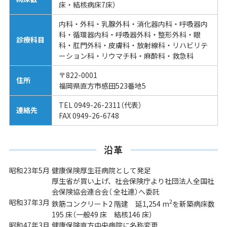
床・結核病床7床）
内科・外科・乳腺外科・消化器内科・呼吸器内
科・循環器内科・呼吸器外科・整形外科・眼
診療科目
科・肛門外科・皮膚科・放射線科・リハビリテ
ーション科・リウマチ科・麻酔科・救急科
〒822-0001
住所
福岡県直方市感田523番地5
TEL 0949-26-2311（代表）
連絡先
FAX 0949-26-6748
沿革
昭和23年5月
健康保険厚生荘病院として発足
厚生省が買い上げ、社会保険庁より社団法人全国社
会保険協会連合会（ 全社連）へ委託
昭和37年3月
2
鉄筋コンクリート2 階建 延1,254 m
を新築病床数
195 床（一般49 床 結核146 床）
昭和47年3月
健康保険直方中央病院に名称変更