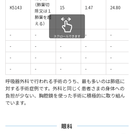
（肺葉切
K5143
15
1.47
24.80
除又は１
肺葉を超
える）
-
-
-
-
-
スクロールできます
-
-
-
-
-
-
-
-
-
-
-
-
-
-
-
呼吸器外科で行われる手術のうち、最も多いのは肺癌に
対する手術症例です。外科と同じく患者さまの身体への
負担が少ない、胸腔鏡を使った手術に積極的に取り組ん
でいます。
眼科