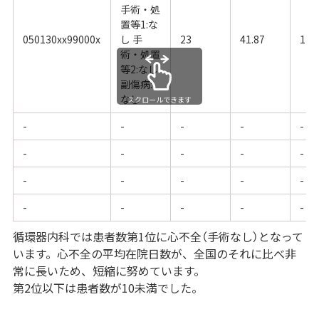
手術・処
置等1:な
050130xx99000x
し 手
23
41.87
17.
術・処置
等2:なし
副傷病:
なし
スクロールできます
-
-
-
-
-
-
-
-
-
-
-
-
-
-
-
-
-
-
-
-
循環器内科では患者数第1位に心不全（手術なし）となって
います。心不全の平均在院日数が、全国のそれに比べ非
常に長いため、短縮に努めています。
第2位以下は患者数が10未満でした。