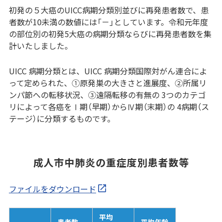
初発の５大癌のUICC病期分類別並びに再発患者数で、患
者数が10未満の数値には「－」としています。令和元年度
の部位別の初発5大癌の病期分類ならびに再発患者数を集
計いたしました。
UICC 病期分類とは、UICC 病期分類国際対がん連合によ
って定められた、①原発巣の大きさと進展度、②所属リ
ンパ節への転移状況、③遠隔転移の有無の 3つのカテゴ
リによって各癌をⅠ期（早期）からⅣ期（末期）の 4病期（ス
テージ）に分類するものです。
成人市中肺炎の重症度別患者数等
ファイルをダウンロード
平均