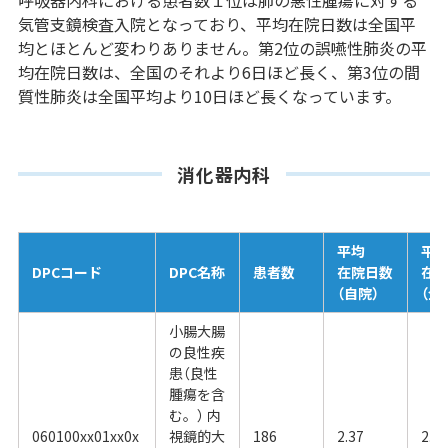
呼吸器内科における患者数１位は肺の悪性腫瘍に対する
気管支鏡検査入院となっており、平均在院日数は全国平
均とほとんど変わりありません。第2位の誤嚥性肺炎の平
均在院日数は、全国のそれより6日ほど長く、第3位の間
質性肺炎は全国平均より10日ほど長くなっています。
消化器内科
平均
平
DPCコード
DPC名称
患者数
在院日数
在
（自院）
（全
小腸大腸
の良性疾
患（良性
腫瘍を含
む。） 内
060100xx01xx0x
視鏡的大
186
2.37
2.6