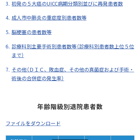
初発の５大癌のUICC病期分類別並びに再発患者数
成人市中肺炎の重症度別患者数等
脳梗塞の患者数等
診療科別主要手術別患者数等（診療科別患者数上位５位
まで）
その他（ＤＩＣ、敗血症、その他の真菌症および手術・
術後の合併症の発生率）
年齢階級別退院患者数
ファイルをダウンロード