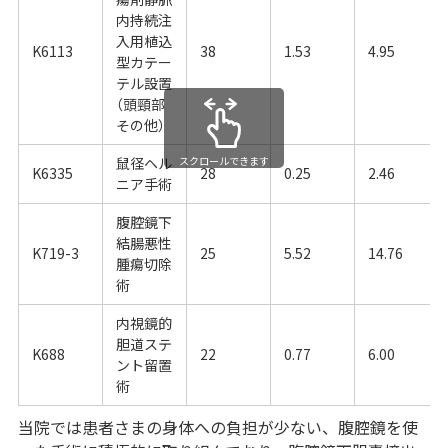
内持続注
入用植込
K6113
38
1.53
4.95
型カテー
テル設置
（頭頸部
その他）
鼠径ヘル
スクロールできます
K6335
28
0.25
2.46
ニア手術
腹腔鏡下
結腸悪性
K719-3
25
5.52
14.76
腫瘍切除
術
内視鏡的
胆道ステ
K688
22
0.77
6.00
ント留置
術
当院では患者さまの身体への負担が少ない、腹腔鏡を使