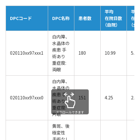
平均
平均
DPCコード
DPC名称
患者数
在院日数
在院
（自院）
（全
白内障、
水晶体の
疾患 手
020110xx97xxx1
180
10.99
5.09
術あり
重症度:
両眼
白内障、
水晶体の
疾患 手
020110xx97xxx0
151
4.25
2.78
術あり
重症度:
スクロールできます
片眼
黄斑、後
極変性
手術なし