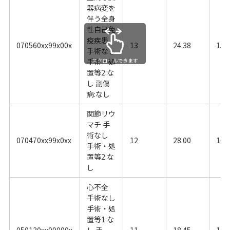
器病変を
伴う全身
性自己免
疫疾患
070560xx99x00x
13
24.38
15.
手術なし
手術・処
スクロールできます
置等2:な
し 副傷
病:なし
関節リウ
マチ 手
術なし
070470xx99x0xx
12
28.00
16.
手術・処
置等2:な
し
心不全
手術なし
手術・処
置等1:な
050130xx99000x
し 手
11
18.45
17.