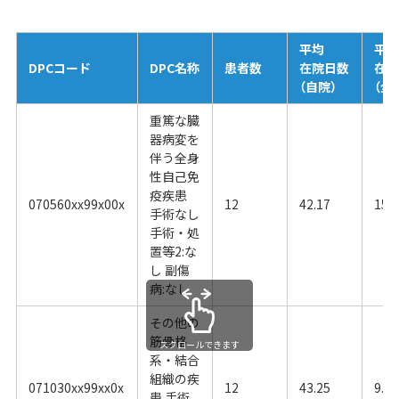
平均
平
DPCコード
DPC名称
患者数
在院日数
在
（自院）
（全
重篤な臓
器病変を
伴う全身
性自己免
疫疾患
070560xx99x00x
12
42.17
15.
手術なし
手術・処
置等2:な
し 副傷
病:なし
その他の
筋骨格
スクロールできます
系・結合
組織の疾
071030xx99xx0x
12
43.25
9.14
患 手術