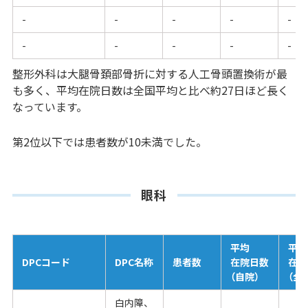
-
-
-
-
-
-
-
-
-
-
整形外科は大腿骨頚部骨折に対する人工骨頭置換術が最
も多く、平均在院日数は全国平均と比べ約27日ほど長く
なっています。
第2位以下では患者数が10未満でした。
眼科
平均
平均
DPCコード
DPC名称
患者数
在院日数
在院
（自院）
（全
白内障、