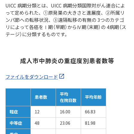
UICC 病期分類とは、UICC 病期分類国際対がん連合によ
って定められた、①原発巣の大きさと進展度、②所属リ
ンパ節への転移状況、③遠隔転移の有無の 3つのカテゴ
リによって各癌をⅠ期（早期）からⅣ期（末期）の 4病期（ス
テージ）に分類するものです。
成人市中肺炎の重症度別患者数等
ファイルをダウンロード
平均
患者数
平均年齢
在院日数
軽症
12
16.00
66.83
中等症
48
23.06
81.98