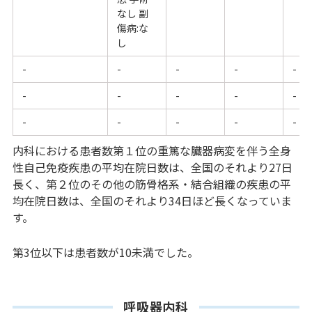
なし 副
傷病:な
し
-
-
-
-
-
-
-
-
-
-
-
-
-
-
-
内科における患者数第１位の重篤な臓器病変を伴う全身
性自己免疫疾患の平均在院日数は、全国のそれより27日
長く、第２位のその他の筋骨格系・結合組織の疾患の平
均在院日数は、全国のそれより34日ほど長くなっていま
す。
第3位以下は患者数が10未満でした。
呼吸器内科