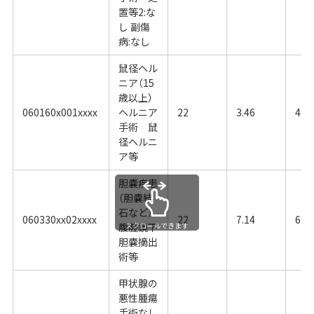
置等2:な
し 副傷
病:なし
鼠径ヘル
ニア（15
歳以上）
060160x001xxxx
ヘルニア
22
3.46
4.8
手術 鼠
径ヘルニ
ア等
胆嚢疾患
（胆嚢結
石など）
060330xx02xxxx
22
7.14
6.4
腹腔鏡下
スクロールできます
胆嚢摘出
術等
甲状腺の
悪性腫瘍
手術なし