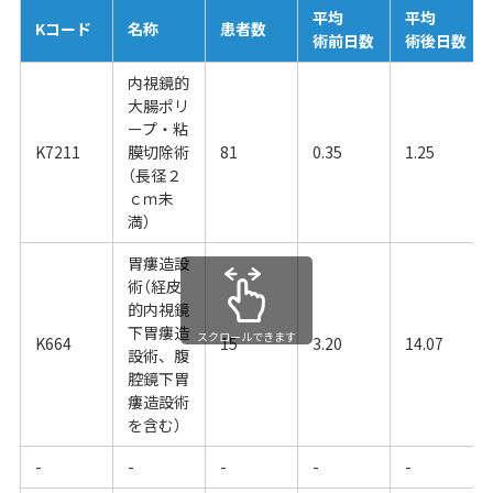
平均
平均
Kコード
名称
患者数
術前日数
術後日数
内視鏡的
大腸ポリ
ープ・粘
K7211
膜切除術
81
0.35
1.25
（長径２
ｃｍ未
満）
胃瘻造設
術（経皮
的内視鏡
下胃瘻造
スクロールできます
K664
15
3.20
14.07
設術、腹
腔鏡下胃
瘻造設術
を含む）
-
-
-
-
-