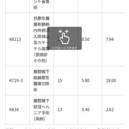
ント留置
術
抗悪性腫
瘍剤静脈
内持続注
入用植込
K6113
16
0.50
7.94
型カテー
テル設置
スクロールできます
（頭頸部
その他）
腹腔鏡下
結腸悪性
K719-3
15
5.80
18.00
腫瘍切除
術
腹腔鏡下
鼠径ヘル
K634
13
0.46
2.62
ニア手術
（両側）