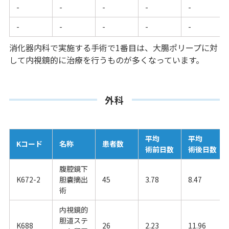
-
-
-
-
-
-
-
-
-
-
消化器内科で実施する手術で1番目は、大腸ポリープに対
して内視鏡的に治療を行うものが多くなっています。
外科
平均
平均
Kコード
名称
患者数
術前日数
術後日数
腹腔鏡下
K672-2
胆嚢摘出
45
3.78
8.47
術
内視鏡的
胆道ステ
K688
26
2.23
11.96