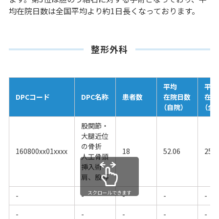
均在院日数は全国平均より約1日長くなっております。
整形外科
平均
平均
DPCコード
DPC名称
患者数
在院日数
在院
（自院）
（全
股関節・
大腿近位
の骨折
160800xx01xxxx
18
52.06
25.0
人工骨頭
挿入術
肩、股等
スクロールできます
-
-
-
-
-
-
-
-
-
-