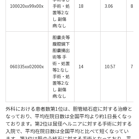
100020xx99x00x
手術・処
18
3.06
8.5
置等2:な
し 副傷
病:なし
胆嚢炎等
腹腔鏡下
胆嚢摘出
術等 手
術・処置
060335xx02000x
14
10.57
7.2
等1:なし
手術・処
置等2:な
し 副傷
病:なし
外科における患者数第1位は、胆管結石症に対する治療と
なっており、平均在院日数は全国平均より約1日長くなっ
ております。第2位は鼠径ヘルニアに対する手術に対する
入院で、平均在院日数は全国平均と比べて短くなってい
ます。第3位は胆のう結石に対する手術となっており、平