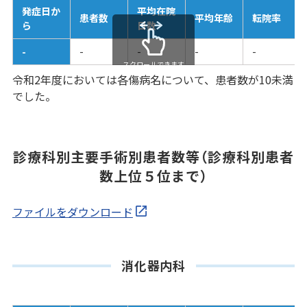
発症日か
平均在院
患者数
平均年齢
転院率
ら
日数
-
-
-
-
-
スクロールできます
令和2年度においては各傷病名について、患者数が10未満
でした。
診療科別主要手術別患者数等（診療科別患者
数上位５位まで）
ファイルをダウンロード
消化器内科