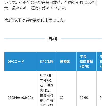
います。心不全の平均在院日数が、全国のそれに比べ非
常に長いため、短縮に努めています。
第2位以下は患者数が10未満でした。
外科
平均
平
DPCコード
DPC名称
患者数
在院日数
在
（自院）
（全
胆管（肝
内外）結
石、胆管
炎 限局
性腹腔膿
060340xx03x00x
30
10.60
9.5
瘍手術等
手術・処