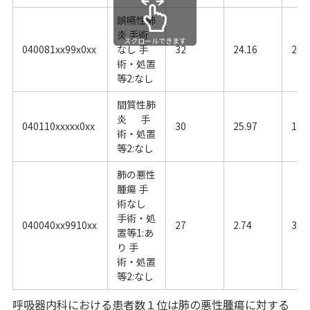
誤嚥性肺
炎 手術
スクロールできます
040081xx99x0xx
なし 手
32
24.16
20.
術・処置
等2:なし
間質性肺
炎 手
040110xxxxx0xx
30
25.97
18.
術・処置
等2:なし
肺の悪性
腫瘍 手
術なし
手術・処
040040xx9910xx
27
2.74
3.3
置等1:あ
り 手
術・処置
等2:なし
呼吸器内科における患者数１位は肺の悪性腫瘍に対する