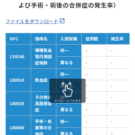
よび手術・術後の合併症の発生率）
ファイルをダウンロード
DPC
傷病名
入院契機
症例数
発生率
播種性血
同一
-
-
130100
管内凝固
異なる
-
-
症候群
同一
-
-
180010
敗血症
異なる
-
-
その他の
同一
-
-
スクロールできます
180035
真菌感染
異なる
-
-
症
手術・処
同一
-
-
180040
置等の合
異なる
-
-
併症