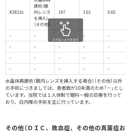
建術（眼
K2821ﾛ
内レンズ
197
1.01
5.65
を挿入）
（その他）
-
-
-
-
-
スクロールできます
-
-
-
-
-
-
-
-
-
-
-
-
-
-
-
水晶体再建術（眼内レンズを挿入する場合）（その他）以外
の手術につきましては、患者数が10未満のため「－」とし
ています。当院では１人体制で眼科一般の診療を行って
おり、白内障の手術を主に行っています。
その他（ＤＩＣ、敗血症、その他の真菌症お