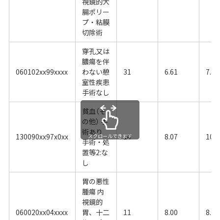
視鏡的大
腸ポリー
プ・粘膜
切除術
穿孔又は
膿瘍を伴
060102xx99xxxx
わない憩
31
6.61
7.74
室性疾患
手術なし
貧血（そ
の他） 手
術あり
130090xx97x0xx
14
8.07
10.5
スクロールできます
手術・処
置等2:な
し
胃の悪性
腫瘍 内
視鏡的
060020xx04xxxx
胃、十二
11
8.00
8.11