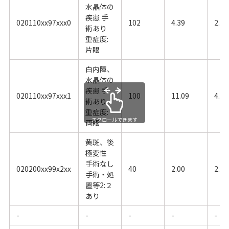
水晶体の
疾患 手
020110xx97xxx0
102
4.39
2.76
術あり
重症度:
片眼
白内障、
水晶体の
疾患 手
020110xx97xxx1
100
11.09
4.95
術あり
重症度:
スクロールできます
両眼
黄斑、後
極変性
手術なし
020200xx99x2xx
40
2.00
2.52
手術・処
置等2:２
あり
-
-
-
-
-