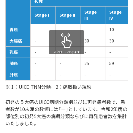
初発
Stage
Stage
Stage I
Stage II
III
IV
胃癌
-
-
-
10
大腸癌
-
-
30
30
乳癌
-
-
-
-
スクロールできます
肺癌
-
-
25
59
肝癌
-
-
-
-
※ 1：UICC TNM分類，2：癌取扱い規約
初発の５大癌のUICC病期分類別並びに再発患者数で、患
者数が10未満の数値には「－」としています。令和2年度の
部位別の初発5大癌の病期分類ならびに再発患者数を集計
いたしました。