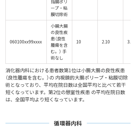
指腸ポリ
ープ・粘
膜切除術
小腸大腸
の良性疾
患（良性
060100xx99xxxx
10
2.10
3.00
腫瘍を含
む。） 手
術なし
消化器内科における患者数第1位は小腸大腸の良性疾患
（良性腫瘍を含む。）の 内視鏡的大腸ポリープ・粘膜切除
術となっており、平均在院日数は全国平均と比べて若干
短くなっています。第2位の憩室性疾患 の平均在院日数
は、全国平均より短くなっています。
循環器内科