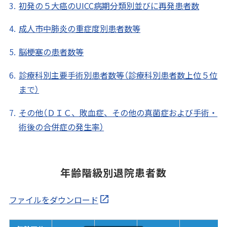
初発の５大癌のUICC病期分類別並びに再発患者数
成人市中肺炎の重症度別患者数等
脳梗塞の患者数等
診療科別主要手術別患者数等（診療科別患者数上位５位
まで）
その他（ＤＩＣ、敗血症、その他の真菌症および手術・
術後の合併症の発生率）
年齢階級別退院患者数
ファイルをダウンロード