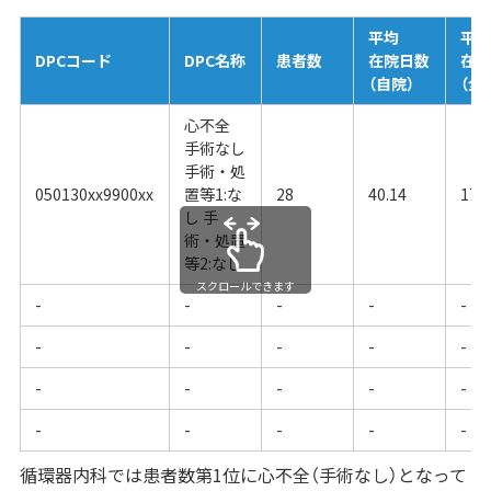
平均
平
DPCコード
DPC名称
患者数
在院日数
在
（自院）
（全
心不全
手術なし
手術・処
050130xx9900xx
置等1:な
28
40.14
17.
し 手
術・処置
等2:なし
スクロールできます
-
-
-
-
-
-
-
-
-
-
-
-
-
-
-
-
-
-
-
-
循環器内科では患者数第1位に心不全（手術なし）となって