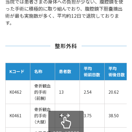
当院では患者さまの身体への負担が少ない、腹腔鏡を使
った手術に積極的に取り組んでおり、腹腔鏡下胆嚢摘出
術が最も実施数が多く、平均約12日で退院しておりま
す。
整形外科
平均
平均
Kコード
名称
患者数
術前日数
術後日数
骨折観血
K0462
的手術
13
2.54
20.62
（前腕）
骨折観血
K0461
的手術
12
3.75
38.50
（大腿）