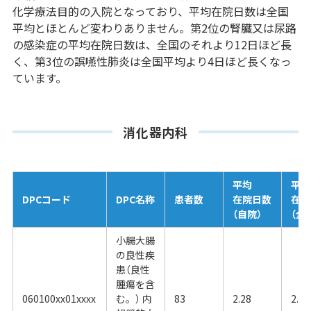
化学療法目的の入院となっており、平均在院日数は全国
平均とほとんど変わりありません。第2位の腎臓又は尿路
の感染症の平均在院日数は、全国のそれより12日ほど長
く、第3位の誤嚥性肺炎は全国平均より4日ほど長くなっ
ています。
消化器内科
平均
平均
DPCコード
DPC名称
患者数
在院日数
在院
（自院）
（全
小腸大腸
の良性疾
患（良性
腫瘍を含
060100xx01xxxx
む。） 内
83
2.28
2.66