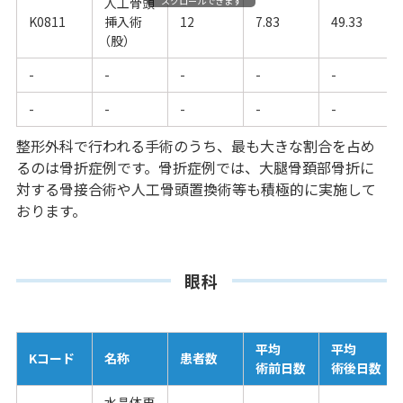
人工骨頭
スクロールできます
K0811
挿入術
12
7.83
49.33
（股）
-
-
-
-
-
-
-
-
-
-
整形外科で行われる手術のうち、最も大きな割合を占め
るのは骨折症例です。骨折症例では、大腿骨頚部骨折に
対する骨接合術や人工骨頭置換術等も積極的に実施して
おります。
眼科
平均
平均
Kコード
名称
患者数
術前日数
術後日数
水晶体再