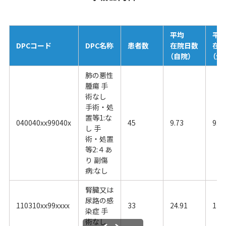
平均
平
DPCコード
DPC名称
患者数
在院日数
在
（自院）
（全
肺の悪性
腫瘍 手
術なし
手術・処
置等1:な
040040xx99040x
45
9.73
9.4
し 手
術・処置
等2:４あ
り 副傷
病:なし
腎臓又は
尿路の感
110310xx99xxxx
33
24.91
13.
染症 手
術なし