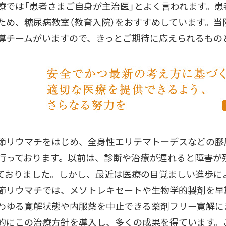
療では「患者さまご自身が主治医」とよく言われます。
ため、糖尿病教室（教育入院）をおすすめしています。
導チームがいますので、きっとご期待に応えられるもの
節リウマチをはじめ、全身性エリテマトーデスなどの膠
行っております。以前は、診断や治療が遅れると障害が
ておりました。しかし、最近は医療の目覚ましい進歩に
節リウマチでは、メソトレキセートや生物学的製剤を早
わゆる寛解状態や内服薬を中止できる薬剤フリー寛解に
的にこの治療方針を導入し、多くの成果を得ています。